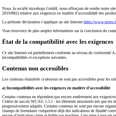
Nous, la société niceshops GmbH, nous efforçons de rendre notre site In
2019/882) relative aux exigences en matière d’accessibilité des produit
La présente déclaration s’applique au site Internet
https://www.geero.f
Vous trouverez de plus amples informations sur la conclusion du contra
État de la compatibilité avec les exigences
Ce site Internet est partiellement conforme au niveau de conformité
incompatibilités et exceptions suivantes.
Contenus non accessibles
Les contenus énumérés ci-dessous ne sont pas accessibles pour les rai
a) Incompatibilités avec les exigences en matière d’accessibilité
Certains contenus ne répondent pas encore entièrement aux exigences, 
Critère de succès WCAG 1.3.1 : les éléments structurels tels que les ti
progressivement adaptés. Certains contenus ne sont pas encore organi
champs de formulaire comportent déjà des indications de finalité correc
encore d’indication claire et lisible par machine. Une mise à jour est