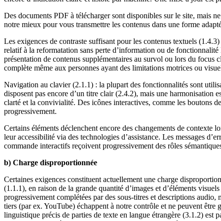
Des documents PDF à télécharger sont disponibles sur le site, mais n
notre mieux pour vous transmettre les contenus dans une forme adapt
Les exigences de contraste suffisant pour les contenus textuels (1.4.3) 
relatif à la reformatation sans perte d’information ou de fonctionnalit
présentation de contenus supplémentaires au survol ou lors du focus c
complète même aux personnes ayant des limitations motrices ou visuel
Navigation au clavier (2.1.1) : la plupart des fonctionnalités sont util
disposent pas encore d’un titre clair (2.4.2), mais une harmonisation e
clarté et la convivialité. Des icônes interactives, comme les boutons d
progressivement.
Certains éléments déclenchent encore des changements de contexte lors
leur accessibilité via des technologies d’assistance. Les messages d’err
commande interactifs reçoivent progressivement des rôles sémantiques ex
b) Charge disproportionnée
Certaines exigences constituent actuellement une charge disproportio
(1.1.1), en raison de la grande quantité d’images et d’éléments visuels
progressivement complétées par des sous-titres et descriptions audio, 
tiers (par ex. YouTube) échappent à notre contrôle et ne peuvent être 
linguistique précis de parties de texte en langue étrangère (3.1.2) es