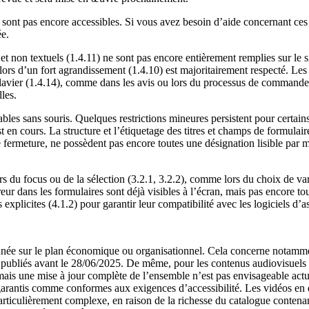
e sont pas encore accessibles. Si vous avez besoin d’aide concernant c
ée.
et non textuels (1.4.11) ne sont pas encore entièrement remplies sur le sit
é lors d’un fort agrandissement (1.4.10) est majoritairement respecté. L
lavier (1.4.14), comme dans les avis ou lors du processus de commande, 
les.
isables sans souris. Quelques restrictions mineures persistent pour certai
st en cours. La structure et l’étiquetage des titres et champs de formulai
e fermeture, ne possèdent pas encore toutes une désignation lisible par 
 du focus ou de la sélection (3.2.1, 3.2.2), comme lors du choix de vari
eur dans les formulaires sont déjà visibles à l’écran, mais pas encore to
plicites (4.1.2) pour garantir leur compatibilité avec les logiciels d’as
nnée sur le plan économique ou organisationnel. Cela concerne notamment
 publiés avant le 28/06/2025. De même, pour les contenus audiovisuels : l
mais une mise à jour complète de l’ensemble n’est pas envisageable actu
garantis comme conformes aux exigences d’accessibilité. Les vidéos en di
t particulièrement complexe, en raison de la richesse du catalogue conten