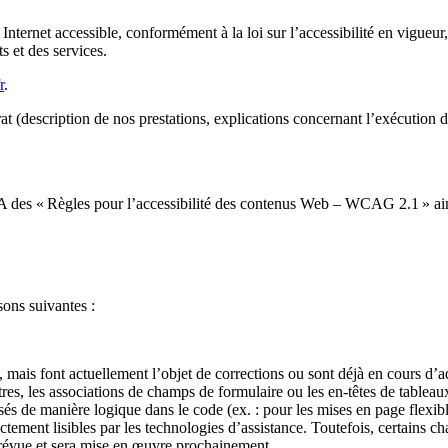
ternet accessible, conformément à la loi sur l’accessibilité en vigueur,
s et des services.
r
.
t (description de nos prestations, explications concernant l’exécution d
 AA des « Règles pour l’accessibilité des contenus Web – WCAG 2.1 » a
sons suivantes :
mais font actuellement l’objet de corrections ou sont déjà en cours d’a
tres, les associations de champs de formulaire ou les en-têtes de tablea
sés de manière logique dans le code (ex. : pour les mises en page flexi
tement lisibles par les technologies d’assistance. Toutefois, certains c
 prévue et sera mise en œuvre prochainement.