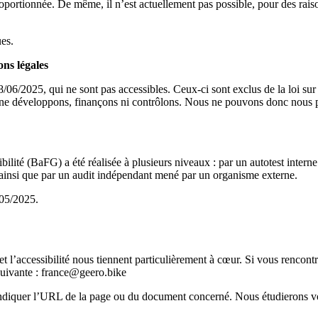
roportionnée. De même, il n’est actuellement pas possible, pour des rai
ues.
ons légales
06/2025, qui ne sont pas accessibles. Ceux-ci sont exclus de la loi sur l
s ne développons, finançons ni contrôlons. Nous ne pouvons donc nous p
ssibilité (BaFG) a été réalisée à plusieurs niveaux : par un autotest inter
ainsi que par un audit indépendant mené par un organisme externe.
/05/2025.
et l’accessibilité nous tiennent particulièrement à cœur. Si vous rencontre
suivante : france@geero.bike
indiquer l’URL de la page ou du document concerné. Nous étudierons vot